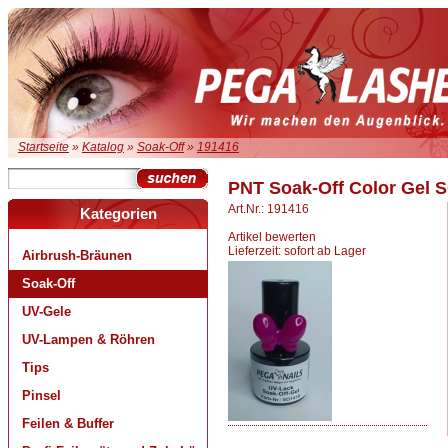
Startseite
»
Katalog
»
Soak-Off
»
191416
PNT Soak-Off Color Gel 
Art.Nr.: 191416
Kategorien
Artikel bewerten
Lieferzeit: sofort ab Lager
Airbrush-Bräunen
Soak-Off
UV-Gele
UV-Lampen & Röhren
Tips
Pinsel
Feilen & Buffer