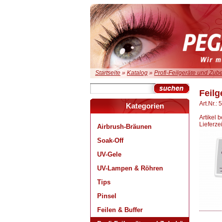
Startseite
»
Katalog
»
Profi-Feilgeräte und Zub
Feilg
Art.Nr.:
Kategorien
Artikel 
Lieferze
Airbrush-Bräunen
Soak-Off
UV-Gele
UV-Lampen & Röhren
Tips
Pinsel
Feilen & Buffer