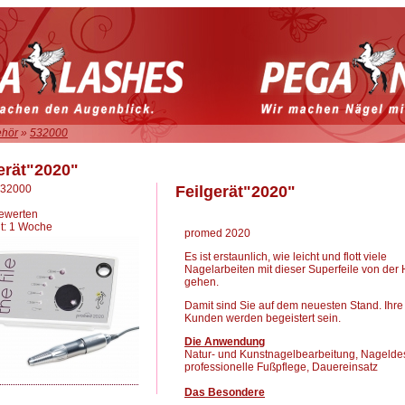
ehör
»
532000
erät"2020"
 532000
Feilgerät"2020"
bewerten
it: 1 Woche
promed 2020
Es ist erstaunlich, wie leicht und flott viele
Nagelarbeiten mit dieser Superfeile von der
gehen.
Damit sind Sie auf dem neuesten Stand. Ihre
Kunden werden begeistert sein.
Die Anwendung
Natur- und Kunstnagelbearbeitung, Nagelde
professionelle Fußpflege, Dauereinsatz
Das Besondere