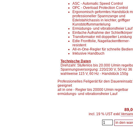
ASC - Automatic Speed Control
OPC - Overload Protection Control
Ergonomisch geformtes Handstück mi
professioneller Spannzange und
Edelstahlchassis in leichter, griffiger
Kunststoffummantelung
Ermüdungs- und vibrationsfreier Lauf
Einfache Aufnahme der Schleifkörper
Transformator mit doppelter Leistung
Edle Frontfolie, Nagellackentferner-
resistent
All-in-One-Regler für schnelle Bedie
Inklusive Handbuch
Technische Daten
Drehzahl: Stufenlos bis 20.000 U/min regelba
Spannungsversorgung: 220/230 V, 50 Hz 36 
wahlweise 115 V, 60 Hz - Handstück 150g
Professionelles Feilgerät für den Dauereinsatz
geeignet
all in one - Regler bis 20000 U/min regelbar
ermüdungs- und vibrationsfreier Lauf
89,
incl. 19 % UST exkl.
Versan
in den wa