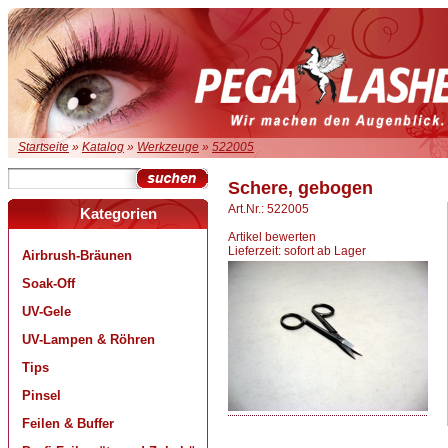
Startseite
»
Katalog
»
Werkzeuge
»
522005
Schere, gebogen
Art.Nr.: 522005
Kategorien
Artikel bewerten
Lieferzeit: sofort ab Lager
Airbrush-Bräunen
Soak-Off
UV-Gele
UV-Lampen & Röhren
Tips
Pinsel
Feilen & Buffer