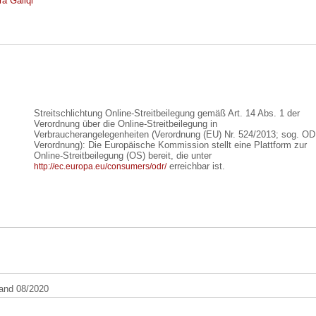
ra Galiqi
Streitschlichtung Online-Streitbeilegung gemäß Art. 14 Abs. 1 der
Verordnung über die Online-Streitbeilegung in
Verbraucherangelegenheiten (Verordnung (EU) Nr. 524/2013; sog. OD
Verordnung): Die Europäische Kommission stellt eine Plattform zur
Online-Streitbeilegung (OS) bereit, die unter
erreichbar ist.
http://ec.europa.eu/consumers/odr/
and 08/2020