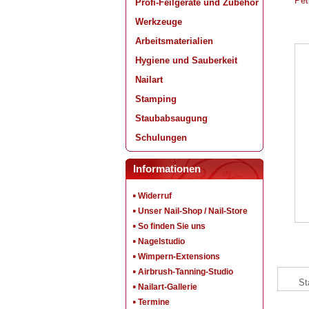
Pet
Profi-Feilgeräte und Zubehör
Werkzeuge
Arbeitsmaterialien
Hygiene und Sauberkeit
Nailart
Stamping
Staubabsaugung
Schulungen
Informationen
Widerruf
Unser Nail-Shop / Nail-Store
So finden Sie uns
Nagelstudio
Wimpern-Extensions
Airbrush-Tanning-Studio
St
Nailart-Gallerie
Termine