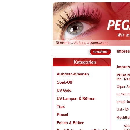
Startseite
»
Katalog
»
Impressum
Impre
Kategorien
Impre
Airbrush-Bräunen
PEGA N
Inh.: Pet
Soak-Off
Olper St
UV-Gele
51491 O
UV-Lampen & Röhren
email: 
Tips
Ust.- ID
Pinsel
Rechtli
Feilen & Buffer
Ver