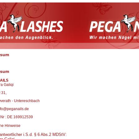
ssum
ssum
AILS
ra Galiqi
r.31,
verath - Untereschbach
info@peganails.de
- Nr : DE 169912539
che Hinweise
antwortlicher i.S.d. § 6 Abs.2 MDStV: