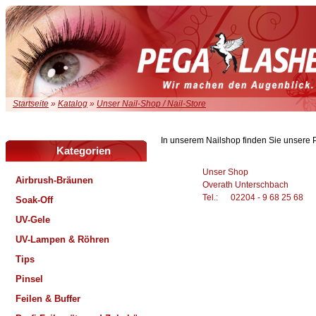
Startseite
»
Katalog
»
Unser Nail-Shop / Nail-Store
In unserem Nailshop finden Sie unsere
Kategorien
Unser Shop
Airbrush-Bräunen
Overath Unterschbach
Tel.: 02204 - 9 68 25 68
Soak-Off
UV-Gele
UV-Lampen & Röhren
Tips
Pinsel
Feilen & Buffer