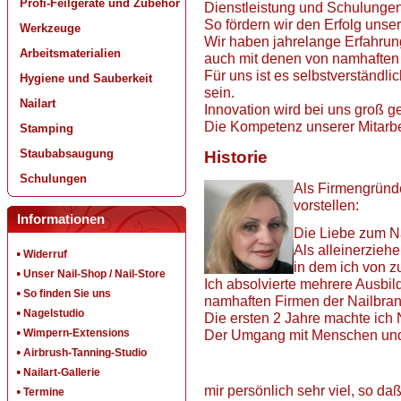
Profi-Feilgeräte und Zubehör
Dienstleistung und Schulungen
So fördern wir den Erfolg unse
Werkzeuge
Wir haben jahrelange Erfahrun
Arbeitsmaterialien
auch mit denen von namhaften
Für uns ist es selbstverständl
Hygiene und Sauberkeit
sein.
Nailart
Innovation wird bei uns groß g
Die Kompetenz unserer Mitarbeit
Stamping
Staubabsaugung
Historie
Schulungen
Als F
irmengründe
vorstellen:
Informationen
Die Liebe zum N
Als alleinerzieh
Widerruf
in dem ich von z
Unser Nail-Shop / Nail-Store
Ich absolvierte mehrere Ausbi
So finden Sie uns
namhaften Firmen der Nailbra
Nagelstudio
Die ersten 2 Jahre machte ic
Wimpern-Extensions
Der Umgang mit Menschen und
Airbrush-Tanning-Studio
Nailart-Gallerie
mir persönlich sehr viel, so da
Termine