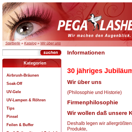
Startseite
»
Katalog
»
Wir über uns
Informationen
Kategorien
30 jähriges Jubiläu
Airbrush-Bräunen
Wir über uns
Soak-Off
UV-Gele
(Philosophie und Historie)
UV-Lampen & Röhren
Firmenphilosophie
Tips
Wir wollen daß unsere 
Pinsel
Deshalb legen wir allergrößten
Feilen & Buffer
Produkte,