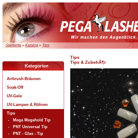
Startseite
»
Katalog
»
Tips
Tips
Tips & ZubehÃ¶r
Kategorien
Airbrush-Bräunen
Soak-Off
UV-Gele
UV-Lampen & Röhren
Tips
-
Mega Megahold Tip
-
PNT Universal Tip
-
PNT - Glas - Tip