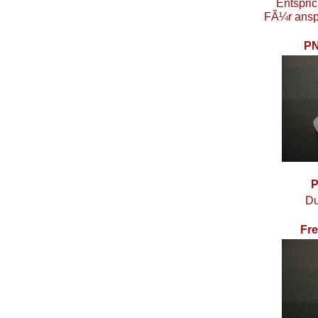
Entspri
FÃ¼r anspr
PN
P
Du
Fr