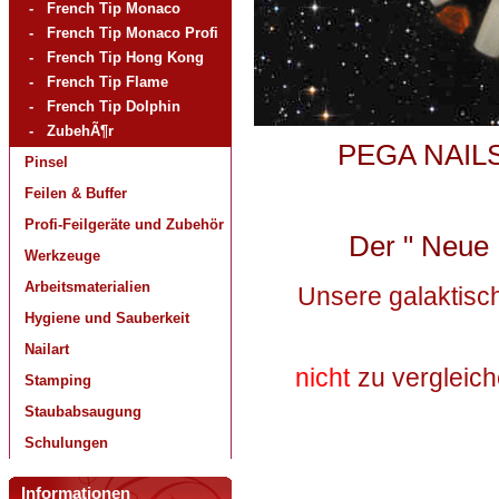
-
French Tip Monaco
-
French Tip Monaco Profi
-
French Tip Hong Kong
-
French Tip Flame
-
French Tip Dolphin
-
ZubehÃ¶r
PEGA NAIL
Pinsel
Feilen & Buffer
Profi-Feilgeräte und Zubehör
Der " Neue
Werkzeuge
Arbeitsmaterialien
Unsere galaktisch
Hygiene und Sauberkeit
Nailart
nicht
zu vergleic
Stamping
Staubabsaugung
Schulungen
Informationen