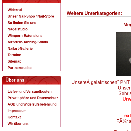
Widerruf
Weitere Unterkategorien:
Unser Nail-Shop / Nail-Store
So finden Sie uns
Me
Nagelstudio
Wimpern-Extensions
Airbrush-Tanning-Studio
Nailart-Gallerie
Termine
Sitemap
Partnerstudios
Über uns
UnsereÂ galaktischen" PNT 
Unser 
Liefer- und Versandkosten
Sehr s
Privatsphäre und Datenschutz
Unv
AGB und Widerrufsbelehrung
Impressum
ext
Kontakt
FÃ¼r a
Wir über uns