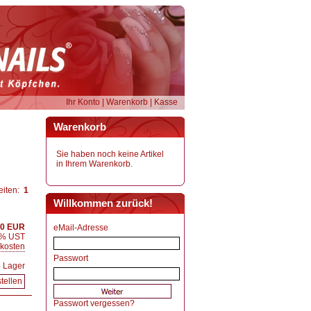
Ihr Konto
|
Warenkorb
|
Kasse
Warenkorb
Sie haben noch keine Artikel
in Ihrem Warenkorb.
eiten:
1
Willkommen zurück!
00 EUR
eMail-Adresse
9 % UST
kosten
Passwort
ab Lager
tellen
Passwort vergessen?