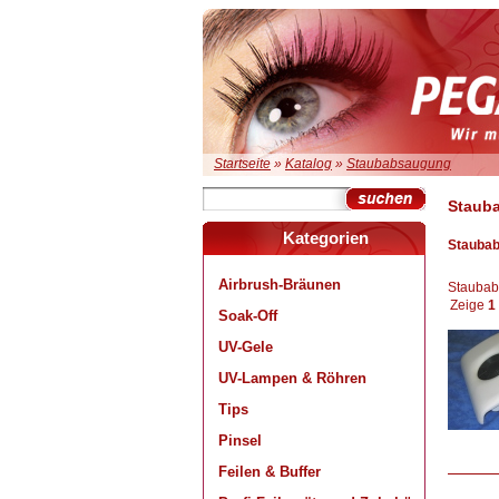
Startseite
»
Katalog
»
Staubabsaugung
Staub
Kategorien
Stauba
Airbrush-Bräunen
Staubab
Zeige
1
Soak-Off
UV-Gele
UV-Lampen & Röhren
Tips
Pinsel
Feilen & Buffer