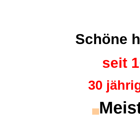
Schöne h
seit 
30 jähr
Meis